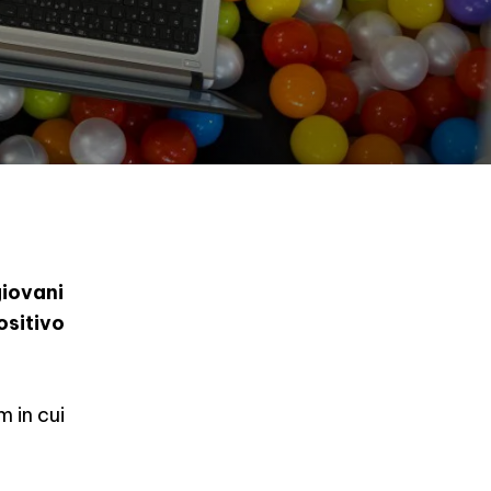
iovani
ositivo
m in cui