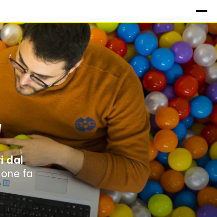
!
i dal
ione fa