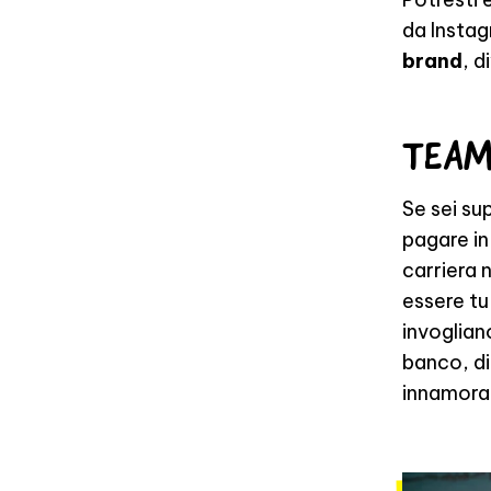
da Instag
brand
, 
TEAM
Se sei su
pagare in
carriera 
essere tu
invoglian
banco, di
innamorar