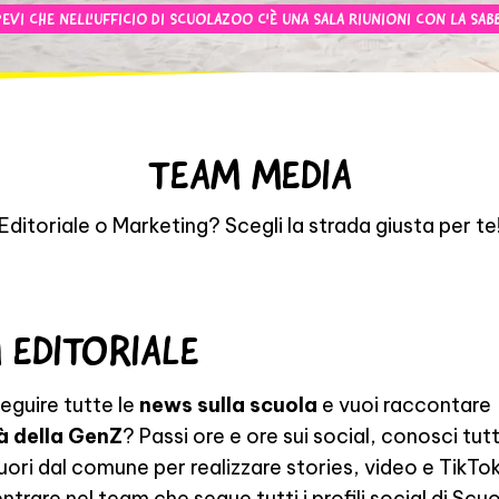
EVI CHE NELL'UFFICIO DI SCUOLAZOO C'È UNA SALA RIUNIONI CON LA SABB
TEAM MEDIA
Editoriale o Marketing? Scegli la strada giusta per te
 EDITORIALE
seguire tutte le
news sulla scuola
e vuoi raccontare
tà della GenZ
? Passi ore e ore sui social, conosci tutti
fuori dal comune per realizzare stories, video e TikTo
entrare nel team che segue tutti i profili social di Sc