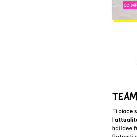
LO SAP
TEAM
Ti piace 
l’
attuali
hai idee 
Potresti 