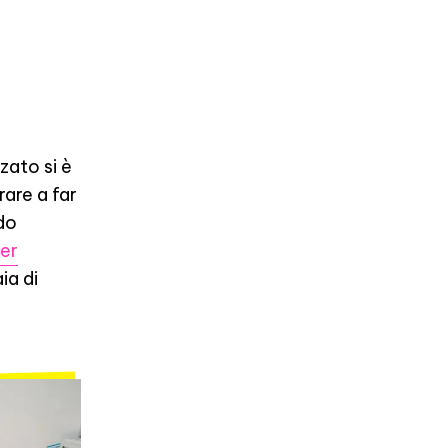
zato si è
rare a far
do
per
ia di