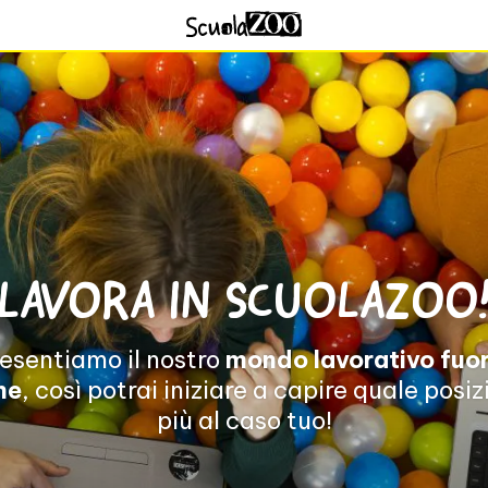
LAVORA IN SCUOLAZOO
resentiamo il nostro
mondo lavorativo fuor
ne
, così potrai iniziare a capire quale posiz
più al caso tuo!