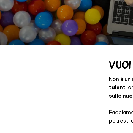
VUOI
Non è un 
talenti
co
sulle nu
Facciamo 
potresti c