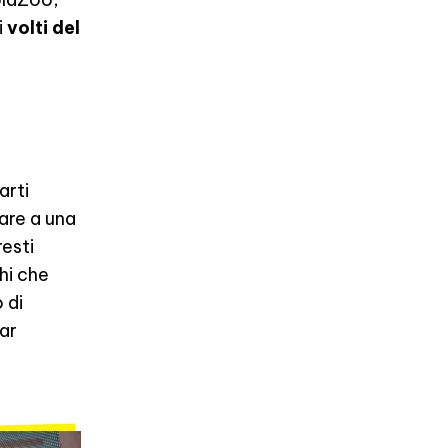
i
volti del
arti
are a una
resti
hi che
 di
far