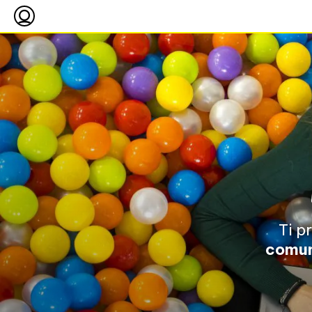
Ti p
comu