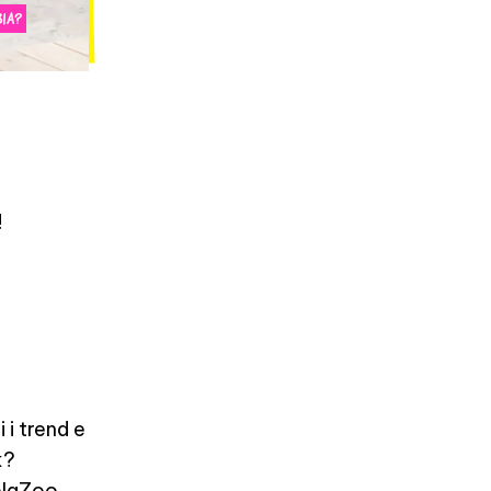
IA?
!
 i trend e
k?
uolaZoo,