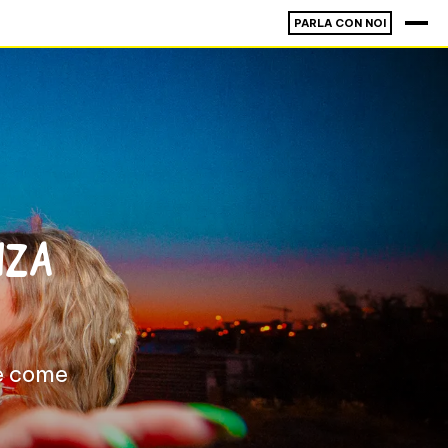
PARLA CON NOI
NZA
 e come