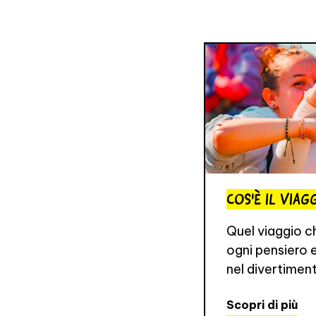
COS'È IL VIA
Quel viaggio c
ogni pensiero e 
nel divertimen
Scopri di più