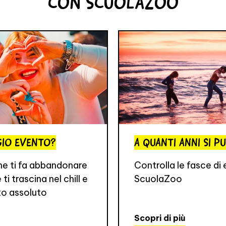
CON SCUOLAZOO
GGIO EVENTO?
A QUANTI ANNI SI P
he ti fa abbandonare
Controlla le fasce di 
ti trascina nel chill e
ScuolaZoo
to assoluto
Scopri di più