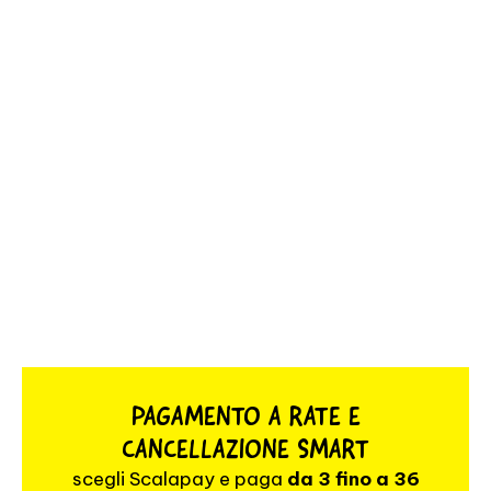
PAGAMENTO A RATE E
CANCELLAZIONE SMART
scegli Scalapay e paga
da 3 fino a 36