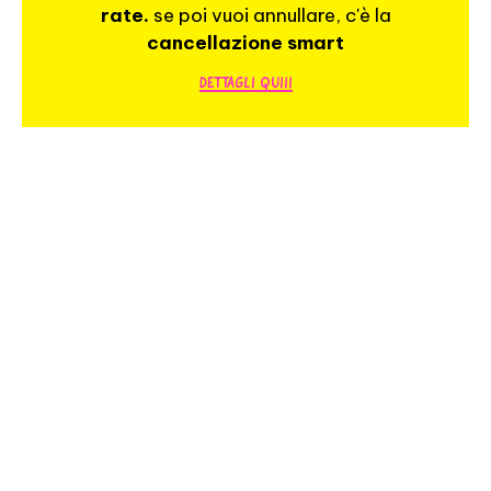
rate.
se poi vuoi annullare, c'è la
cancellazione smart
DETTAGLI QUIII