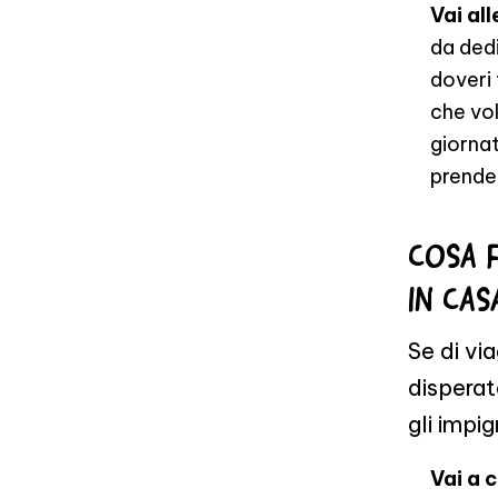
Vai all
da dedi
doveri 
che vol
giornat
prenden
COSA F
IN CAS
Se di vi
disperat
gli impigr
Vai a c