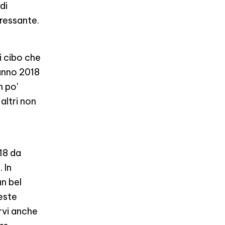
di
eressante.
i cibo che
danno 2018
n po'
altri non
18 da
 In
un bel
reste
rvi anche