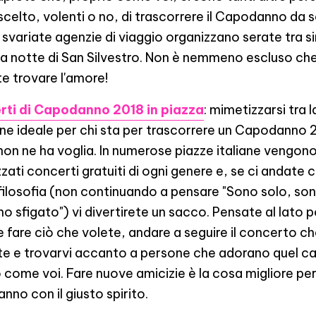
celto, volenti o no, di trascorrere il Capodanno da s
svariate agenzie di viaggio organizzano serate tra s
la notte di San Silvestro. Non è nemmeno escluso ch
e trovare l'amore!
rti di Capodanno 2018 in piazza
: mimetizzarsi tra la
one ideale per chi sta per trascorrere un Capodanno 
non ne ha voglia. In numerose piazze italiane vengon
zati concerti gratuiti di ogni genere e, se ci andate c
filosofia (non continuando a pensare "Sono solo, son
o sfigato") vi divertirete un sacco. Pensate al lato p
 fare ciò che volete, andare a seguire il concerto c
ite e trovarvi accanto a persone che adorano quel c
 come voi. Fare nuove amicizie è la cosa migliore per i
nno con il giusto spirito.