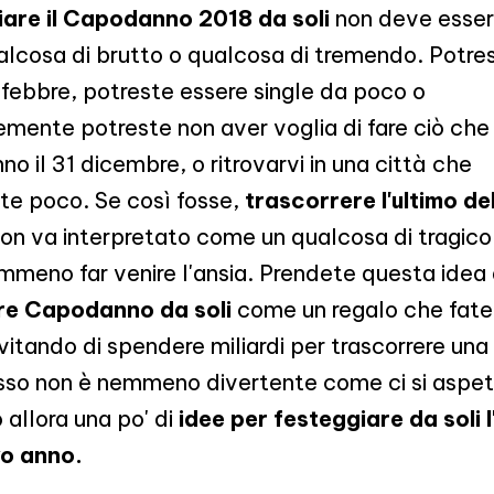
iare il Capodanno 2018 da soli
non deve esser
alcosa di brutto o qualcosa di tremendo. Potre
 febbre, potreste essere single da poco o
mente potreste non aver voglia di fare ciò che i
no il 31 dicembre, o ritrovarvi in una città che
e poco. Se così fosse,
trascorrere l'ultimo de
on va interpretato come un qualcosa di tragico
meno far venire l'ansia. Prendete questa idea 
re Capodanno da soli
come un regalo che fate 
evitando di spendere miliardi per trascorrere una
sso non è nemmeno divertente come ci si aspe
allora una po' di
idee per festeggiare da soli l
vo anno.