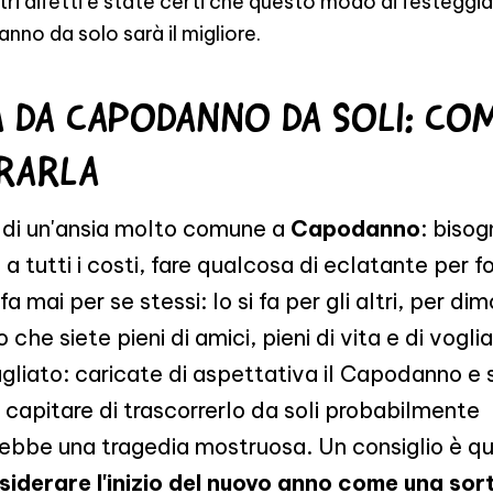
tri difetti e state certi che questo modo di festeggi
no da solo sarà il migliore.
A DA CAPODANNO DA SOLI: CO
RARLA
a di un'ansia molto comune a
Capodanno
: biso
i a tutti i costi, fare qualcosa di eclatante per 
 fa mai per se stessi: lo si fa per gli altri, per di
che siete pieni di amici, pieni di vita e di voglia
gliato: caricate di aspettativa il Capodanno e s
capitare di trascorrerlo da soli probabilmente
ebbe una tragedia mostruosa. Un consiglio è qu
iderare l'inizio del nuovo anno come una sort