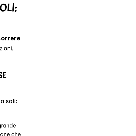
OLI:
orrere
zioni,
SE
 soli:
 grande
rsone che