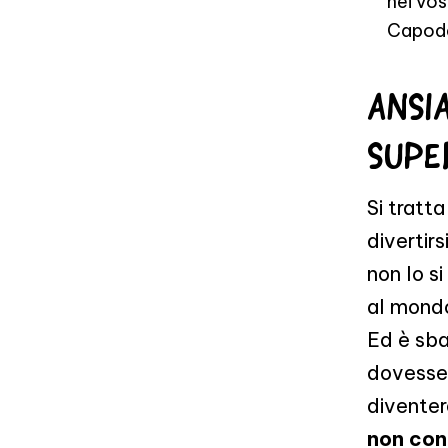
nei vos
Capodan
ANSI
SUPE
Si tratt
divertirs
non lo si
al mondo 
Ed è sba
dovesse 
diventer
non cons