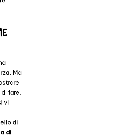
are
ME
gna
forza. Ma
mostrare
 di fare.
i vi
ello di
a di