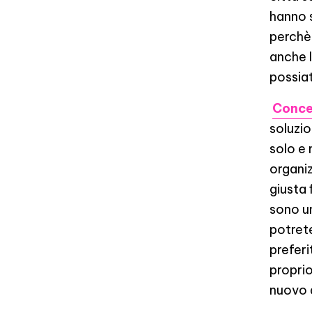
hanno s
perchè 
anche 
possiat
Conce
soluzi
solo e 
organiz
giusta 
sono un
potrete
prefer
proprio
nuovo a