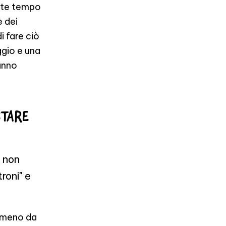
ete tempo
e dei
i fare ciò
ggio e una
 anno
STARE
a non
roni" e
mmeno da