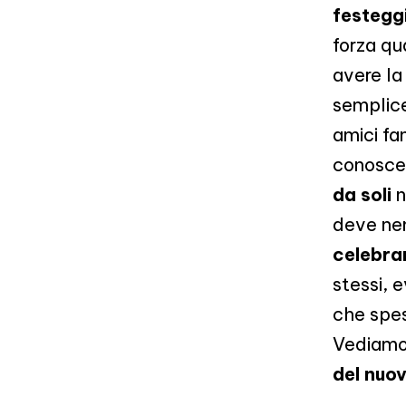
festegg
forza qu
avere la
semplice
amici fan
conoscet
da soli
n
deve nem
celebra
stessi, 
che spe
Vediamo 
del nuo