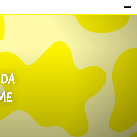
 DA
ME