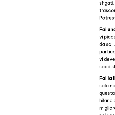
sfigati
trascor
Potrest
Fai una
vi pia
da soli
partico
vi deve
soddisf
Fai la 
solo no
questa 
bilanci
miglior