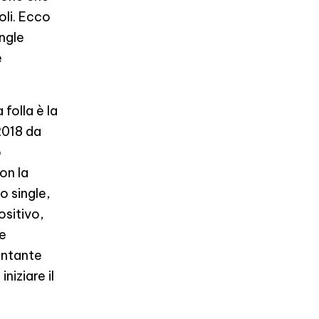
oli. Ecco
ingle
e
 folla è la
2018 da
o
on la
o single,
ositivo,
he
antante
niziare il