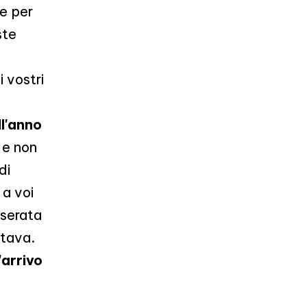
e per
ste
 vostri
ll'anno
 e non
di
a voi
 serata
ttava.
'arrivo