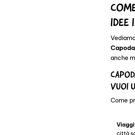
COME
IDEE 
Vediamo 
Capodan
anche mo
CAPOD
VUOI U
Come pr
Viaggi
città s