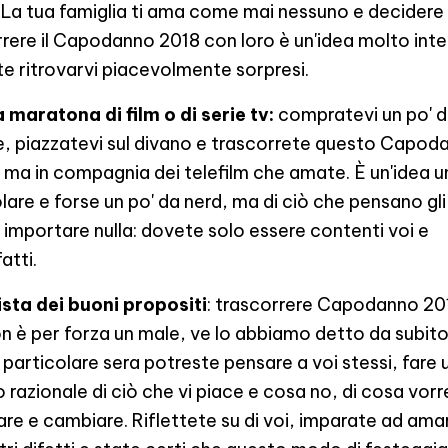
. La tua famiglia ti ama come mai nessuno e decidere 
rere il Capodanno 2018 con loro è un'idea molto int
e ritrovarvi piacevolmente sorpresi.
 maratona di film o di serie tv:
compratevi un po' d
ce, piazzatevi sul divano e trascorrete questo Capo
, ma in compagnia dei telefilm che amate. È un'idea u
lare e forse un po' da nerd, ma di ciò che pensano gli 
 importare nulla: dovete solo essere contenti voi e
atti.
lista dei buoni propositi
: trascorrere Capodanno 20
n è per forza un male, ve lo abbiamo detto da subito.
particolare sera potreste pensare a voi stessi, fare 
o razionale di ciò che vi piace e cosa no, di cosa vor
are e cambiare. Riflettete su di voi, imparate ad ama