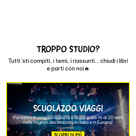
TROPPO STUDIO?
Tutti 'sti compiti, i temi, i riassunti… chiudi i libri
e parti con noi🔥
SCUOLAZOO VIAGGI
Portiamo in viaggio ragazze e ragazzi dai 16 ai 20 anni
nelle migliori destinazioni in Italia e in Europa!
SCOPRI DI PIÙ